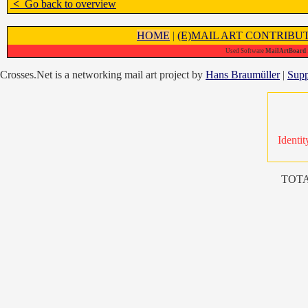
<
Go back to overview
HOME
|
(E)MAIL ART CONTRIBU
Used Software
MailArtBoard 1
Crosses.Net is a networking mail art project by
Hans Braumüller
|
Supp
Identit
TOTA