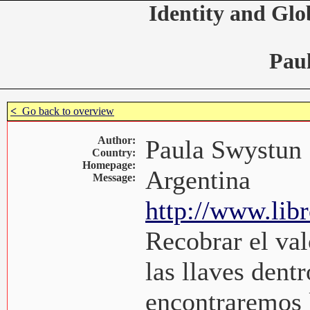
Identity and Glo
Pau
<
Go back to overview
Author:
Paula Swystun
Country:
Homepage:
Argentina
Message:
http://www.lib
Recobrar el val
las llaves dent
encontraremos l