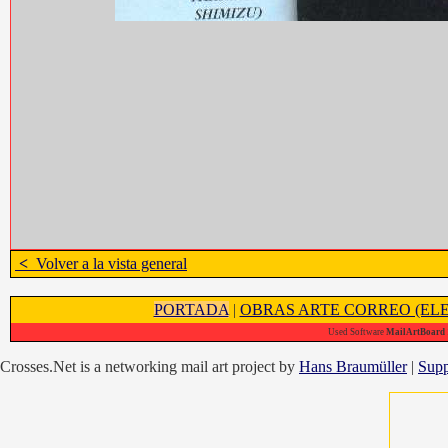
<
Volver a la vista general
PORTADA
|
OBRAS ARTE CORREO (ELE
Used Software
MailArtBoard 1
Crosses.Net is a networking mail art project by
Hans Braumüller
|
Supp