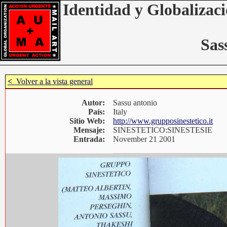
Identidad y Globalizaci
Sas
<
Volver a la vista general
Autor:
Sassu antonio
País:
Italy
Sitio Web:
http://www.grupposinestetico.it
Mensaje:
SINESTETICO:SINESTESIE
Entrada:
November 21 2001