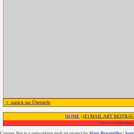
<
zurück zur Übersicht
HOME
|
(E) MAIL ART BEITRÄ
Used Software
MailArtBoard 1
Crosses.Net is a networking mail art project by
Hans Braumüller
|
Supp