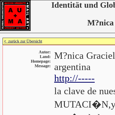
Identität und Glo
M?nica
<
zurück zur Übersicht
Autor:
M?nica Gracie
Land:
Homepage:
argentina
Message:
http://-----
la clave de nue
MUTACI�N,y la