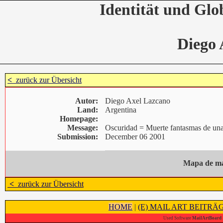
Identität und Glo
Diego 
<
zurück zur Übersicht
Autor:
Diego Axel Lazcano
Land:
Argentina
Homepage:
Message:
Oscuridad = Muerte fantasmas de una h
Submission:
December 06 2001
Mapa de ma
<
zurück zur Übersicht
HOME
|
(E) MAIL ART BEITRÄ
Used Software
MailArtBoard 1