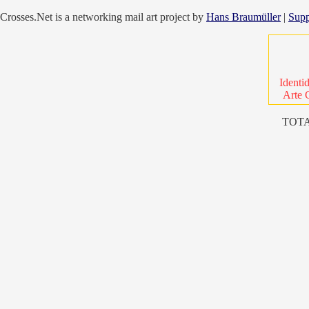
Crosses.Net is a networking mail art project by
Hans Braumüller
|
Supp
Identi
Arte 
TOTA