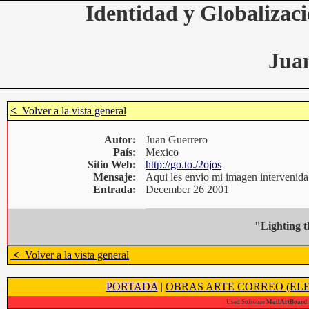
Identidad y Globalizaci
Jua
<
Volver a la vista general
Autor:
Juan Guerrero
País:
Mexico
Sitio Web:
http://go.to./2ojos
Mensaje:
Aqui les envio mi imagen intervenida
Entrada:
December 26 2001
"Lighting 
<
Volver a la vista general
PORTADA
|
OBRAS ARTE CORREO (ELE
Used Software
MailArtBoard 1