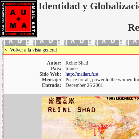
Identidad y Globalizaci
Re
<
Volver a la vista general
Autor:
Reine Shad
País:
france
Sitio Web:
http://mailart.fr.st
Mensaje:
Peace for all, power to the women fo
Entrada:
December 26 2001