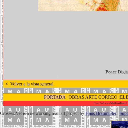
Peace
Digita
<
Volver a la vista general
PORTADA
|
OBRAS ARTE CORREO (ELE
Used Software
MailArtBoard 1
Crosses.Net is a networking mail art project by
Hans Braumüller
|
Supp