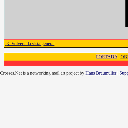
<
Volver a la vista general
PORTADA
|
OB
Crosses.Net is a networking mail art project by
Hans Braumüller
|
Supp