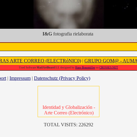
I&G
fotografia rielaborata
RAS ARTE CORREO (ELECTRóNIC0)
|
GRUPO GOM@ - AUM
Used Software
MailArtBoard 1.1.
designed by
Hans Braumüller
on
CROSSES.NET
ort
|
Impressum
|
Datenschutz (Privacy Policy)
Identidad y Globalización -
Arte Correo (Electrónico)
TOTAL VISITS: 226292