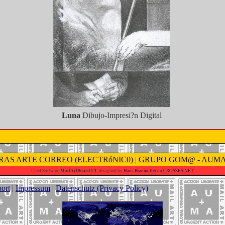
Luna
Dibujo-Impresi?n Digital
RAS ARTE CORREO (ELECTRóNIC0)
|
GRUPO GOM@ - AUM
Used Software
MailArtBoard 1.1.
designed by
Hans Braumüller
on
CROSSES.NET
ort
|
Impressum
|
Datenschutz (Privacy Policy)