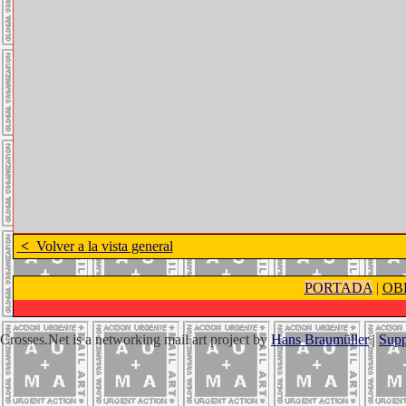
<
Volver a la vista general
PORTADA
|
OB
Crosses.Net is a networking mail art project by
Hans Braumüller
|
Supp