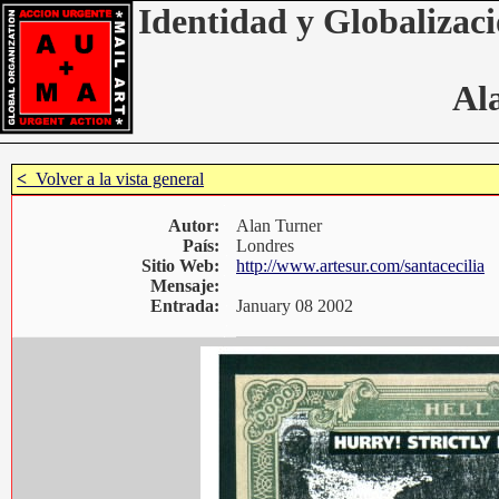
Identidad y Globalizaci
Al
<
Volver a la vista general
Autor:
Alan Turner
País:
Londres
Sitio Web:
http://www.artesur.com/santacecilia
Mensaje:
Entrada:
January 08 2002