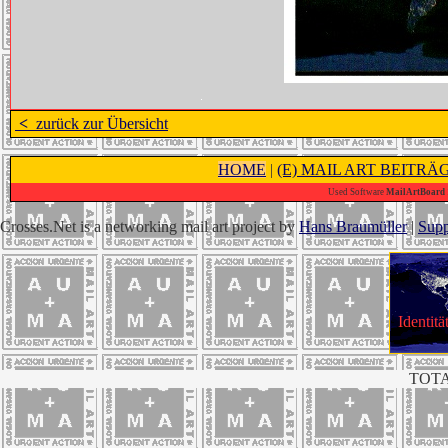
<
zurück zur Übersicht
HOME
|
(E) MAIL ART BEITRÄ
Used Software
MailArtBoard 1
Crosses.Net is a networking mail art project by
Hans Braumüller
|
Supp
Identitä
TOTA