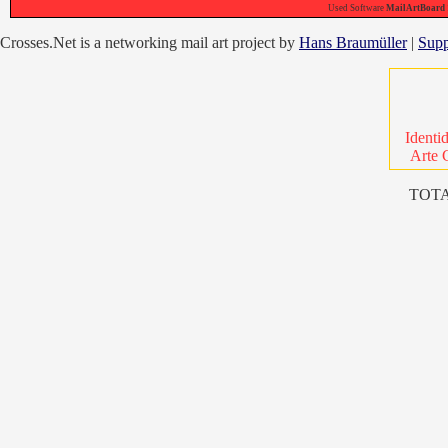
Used Software
MailArtBoard 1
Crosses.Net is a networking mail art project by
Hans Braumüller
|
Supp
Identi
Arte 
TOTA