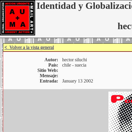
Identidad y Globalizaci
hec
<
Volver a la vista general
Autor:
hector siluchi
País:
chile - suecia
Sitio Web:
Mensaje:
Entrada:
January 13 2002