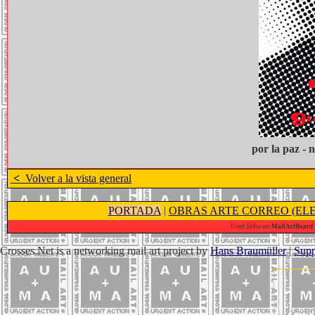
por la paz - n
<
Volver a la vista general
PORTADA
|
OBRAS ARTE CORREO (ELE
Used Software
MailArtBoard 1
Crosses.Net is a networking mail art project by
Hans Braumüller
|
Supp