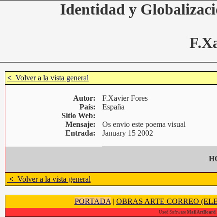
Identidad y Globalizaci
F.Xa
<
Volver a la vista general
Autor:
F.Xavier Fores
País:
España
Sitio Web:
Mensaje:
Os envio este poema visual
Entrada:
January 15 2002
H
<
Volver a la vista general
PORTADA
|
OBRAS ARTE CORREO (ELE
Used Software
MailArtBoard 1