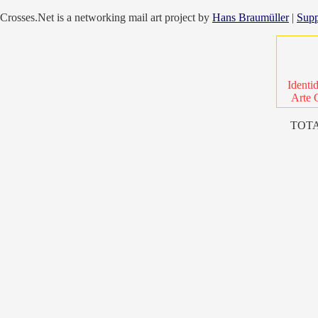
Crosses.Net is a networking mail art project by
Hans Braumüller
|
Supp
Identi
Arte 
TOTA