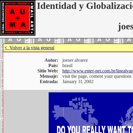
Identidad y Globalizaci
joe
<
Volver a la vista general
Autor:
joeser alvarez
País:
brasil
Sitio Web:
http://www.enter-net.com.br/linealv
Mensaje:
visit the page, coment your questions 
Entrada:
January 31 2002