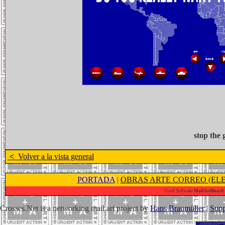
stop the
<
Volver a la vista general
PORTADA
|
OBRAS ARTE CORREO (ELE
Used Software
MailArtBoard 1
Crosses.Net is a networking mail art project by
Hans Braumüller
|
Supp