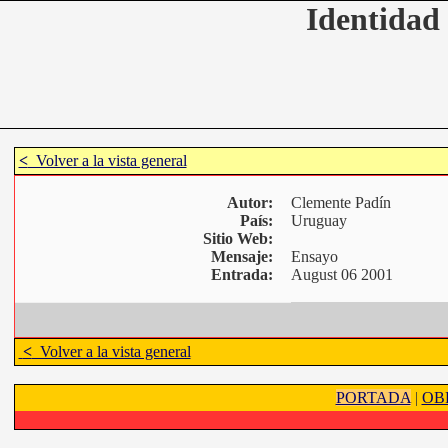
Identidad 
<
Volver a la vista general
Autor:
Clemente Padín
País:
Uruguay
Sitio Web:
Mensaje:
Ensayo
Entrada:
August 06 2001
<
Volver a la vista general
PORTADA
|
OB