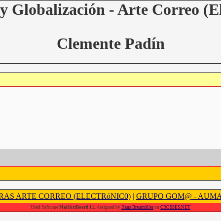
y Globalización - Arte Correo (E
Clemente Padín
RAS ARTE CORREO (ELECTRóNIC0)
|
GRUPO GOM@ - AUM
Used Software
MailArtBoard 1.1.
designed by
Hans Braumüller
on
CROSSES.NET