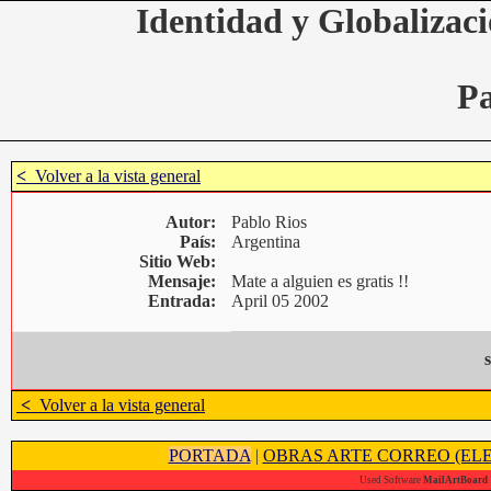
Identidad y Globalizaci
Pa
<
Volver a la vista general
Autor:
Pablo Rios
País:
Argentina
Sitio Web:
Mensaje:
Mate a alguien es gratis !!
Entrada:
April 05 2002
s
<
Volver a la vista general
PORTADA
|
OBRAS ARTE CORREO (ELE
Used Software
MailArtBoard 1