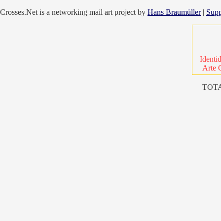
Crosses.Net is a networking mail art project by
Hans Braumüller
|
Supp
Identi
Arte 
TOTA