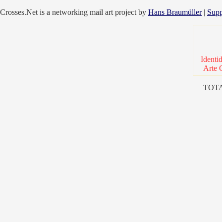
Crosses.Net is a networking mail art project by
Hans Braumüller
|
Supp
Identi
Arte 
TOTA