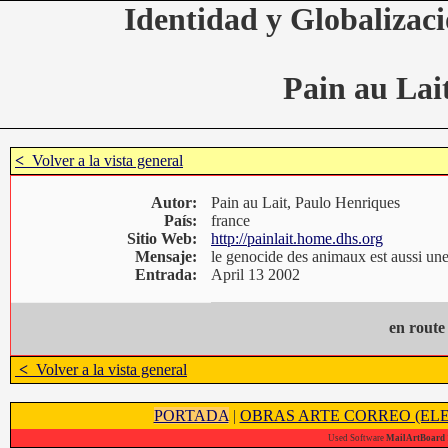
Identidad y Globalizaci
Pain au Lai
<
Volver a la vista general
Autor:
Pain au Lait, Paulo Henriques
País:
france
Sitio Web:
http://painlait.home.dhs.org
Mensaje:
le genocide des animaux est aussi une
Entrada:
April 13 2002
en route
<
Volver a la vista general
PORTADA
|
OBRAS ARTE CORREO (ELE
Used Software
MailArtBoard 1