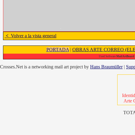
<
Volver a la vista general
PORTADA
|
OBRAS ARTE CORREO (ELE
Used Software
MailArtBoard 1
Crosses.Net is a networking mail art project by
Hans Braumüller
|
Supp
Identi
Arte 
TOTA