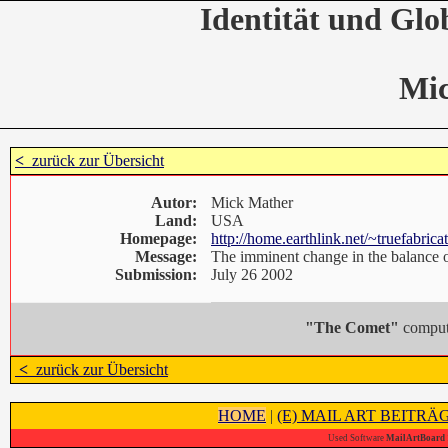
Identität und Glo
Mi
<
zurück zur Übersicht
Autor:
Mick Mather
Land:
USA
Homepage:
http://home.earthlink.net/~truefabrica
Message:
The imminent change in the balance of
Submission:
July 26 2002
"The Comet"
compute
<
zurück zur Übersicht
HOME
|
(E) MAIL ART BEITRÄ
Used Software
MailArtBoard 1