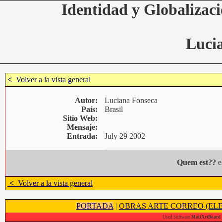
Identidad y Globalizaci
Luci
<
Volver a la vista general
Autor:
Luciana Fonseca
País:
Brasil
Sitio Web:
Mensaje:
Entrada:
July 29 2002
Quem est??
e
<
Volver a la vista general
PORTADA
|
OBRAS ARTE CORREO (ELE
Used Software
MailArtBoard 1