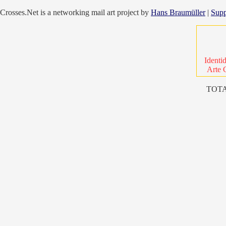
Crosses.Net is a networking mail art project by
Hans Braumüller
|
Supp
Identi
Arte 
TOTA