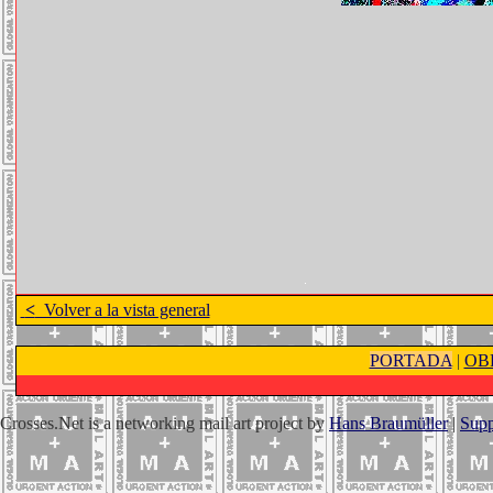
<
Volver a la vista general
PORTADA
|
OB
Crosses.Net is a networking mail art project by
Hans Braumüller
|
Supp