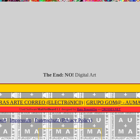
The End: NO!
Digital Art
RAS ARTE CORREO (ELECTRóNIC0)
|
GRUPO GOM@ - AUM
Used Software
MailArtBoard 1.1.
designed by
Hans Braumüller
on
CROSSES.NET
ort
|
Impressum
|
Datenschutz (Privacy Policy)