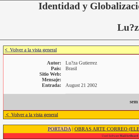
Identidad y Globalizaci
Lu?z
<
Volver a la vista general
Autor:
Lu?za Gutierrez
País:
Brasil
Sitio Web:
Mensaje:
Entrada:
August 21 2002
sem 
<
Volver a la vista general
PORTADA
|
OBRAS ARTE CORREO (ELE
Used Software
MailArtBoard 1