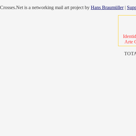
Crosses.Net is a networking mail art project by
Hans Braumüller
|
Supp
Identi
Arte 
TOTA