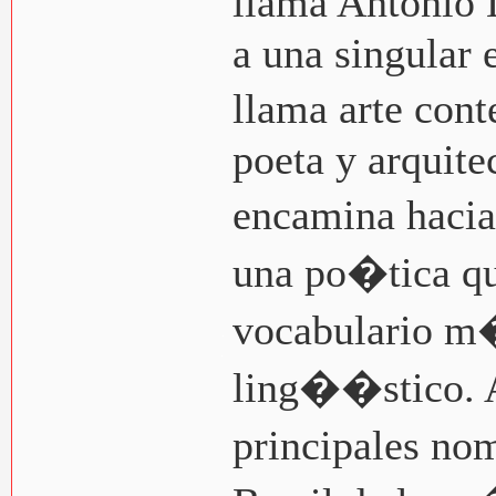
llama Antonio 
a una singular 
llama arte con
poeta y arquite
encamina hacia
una po�tica qu
vocabulario m
ling��stico. A
principales no