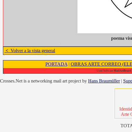
poema vis
<
Volver a la vista general
PORTADA
|
OBRAS ARTE CORREO (ELE
Used Software
MailArtBoard 1
Crosses.Net is a networking mail art project by
Hans Braumüller
|
Supp
Identi
Arte 
TOTA