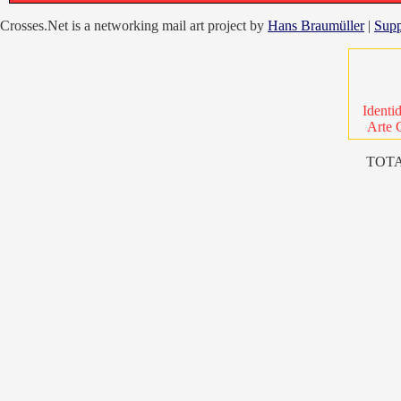
Crosses.Net is a networking mail art project by
Hans Braumüller
|
Supp
Identi
Arte 
TOTA