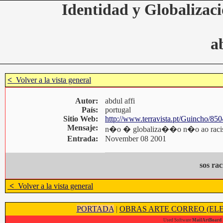
Identidad y Globalizaci
a
<
Volver a la vista general
Autor:
abdul affi
País:
portugal
Sitio Web:
http://www.terravista.pt/Guincho/850
Mensaje:
n�o � globaliza��o n�o ao rac
Entrada:
November 08 2001
sos ra
<
Volver a la vista general
PORTADA
|
OBRAS ARTE CORREO (ELE
Used Software
MailArtBoard 1