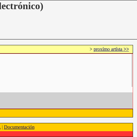
lectrónico)
>
proxímo artísta
>>
A
|
Documentación