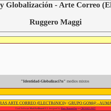
y Globalización - Arte Correo (E
Ruggero Maggi
"Identidad-Globalizaci?n"
medios mixtos
RAS ARTE CORREO (ELECTRóNIC0)
|
GRUPO GOM@ - AUM
Used Software
MailArtBoard 1.1.
designed by
Hans Braumüller
on
CROSSES.NET