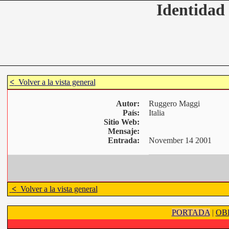
Identidad 
<
Volver a la vista general
Autor:
Ruggero Maggi
País:
Italia
Sitio Web:
Mensaje:
Entrada:
November 14 2001
<
Volver a la vista general
PORTADA
|
OB