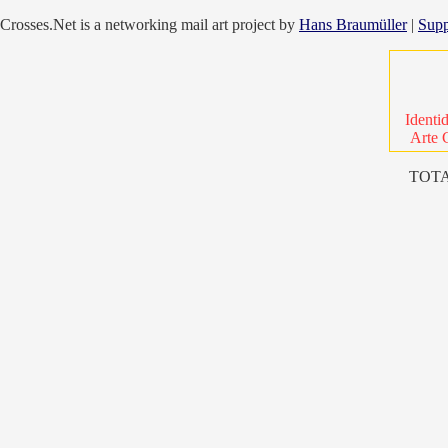
Crosses.Net is a networking mail art project by
Hans Braumüller
|
Supp
Identi
Arte 
TOTA