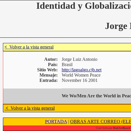
Identidad y Globalizaci
Jorge 
<
Volver a la vista general
Autor:
Jorge Luiz Antonio
País:
Brasil
Sitio Web:
http://lagoalgo.cjb.net
Mensaje:
World Women Peace
Entrada:
November 16 2001
We Wo/Men Are the World in Pea
<
Volver a la vista general
PORTADA
|
OBRAS ARTE CORREO (ELE
Used Software
MailArtBoard 1