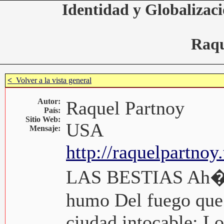
Identidad y Globalizaci
Raqu
<
Volver a la vista general
Autor:
Raquel Partnoy
País:
Sitio Web:
USA
Mensaje:
http://raquelpartnoy
LAS BESTIAS Ah� e
humo Del fuego que 
ciudad intocable; Lo