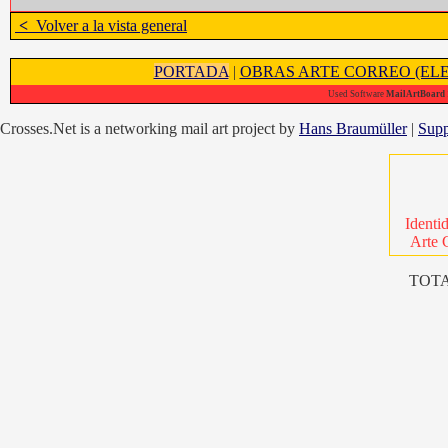
<
Volver a la vista general
PORTADA
|
OBRAS ARTE CORREO (ELE
Used Software
MailArtBoard 1
Crosses.Net is a networking mail art project by
Hans Braumüller
|
Supp
Identi
Arte 
TOTA