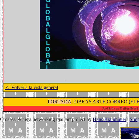
<
Volver a la vista general
PORTADA
|
OBRAS ARTE CORREO (ELE
Used Software
MailArtBoard 1
Crosses.Net is a networking mail art project by
Hans Braumüller
|
Supp