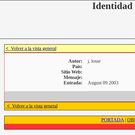
Identidad 
<
Volver a la vista general
Autor:
j. losse
País:
Sitio Web:
Mensaje:
Entrada:
August 09 2003
<
Volver a la vista general
PORTADA
|
OB