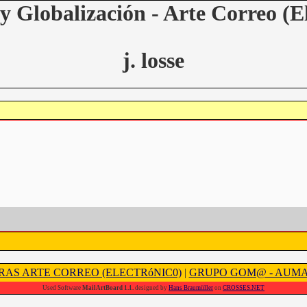
y Globalización - Arte Correo (E
j. losse
RAS ARTE CORREO (ELECTRóNIC0)
|
GRUPO GOM@ - AUM
Used Software
MailArtBoard 1.1.
designed by
Hans Braumüller
on
CROSSES.NET