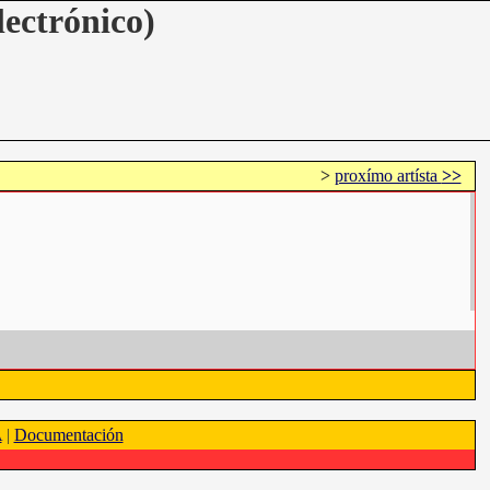
lectrónico)
>
proxímo artísta
>>
A
|
Documentación