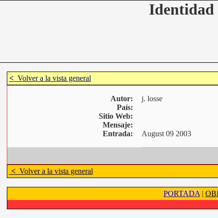
Identidad 
<
Volver a la vista general
Autor:
j. losse
País:
Sitio Web:
Mensaje:
Entrada:
August 09 2003
<
Volver a la vista general
PORTADA
|
OB