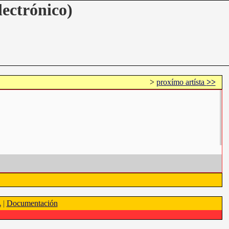
lectrónico)
>
proxímo artísta
>>
A
|
Documentación