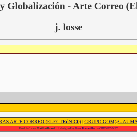
y Globalización - Arte Correo (E
j. losse
RAS ARTE CORREO (ELECTRóNIC0)
|
GRUPO GOM@ - AUM
Used Software
MailArtBoard 1.1.
designed by
Hans Braumüller
on
CROSSES.NET