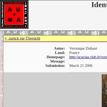
Iden
<
zurück zur Übersicht
Autor:
Veronique Duhaut
Land:
France
Homepage:
http://acaciaa.club.fr/ve
Message:
Submission:
March 21 2006