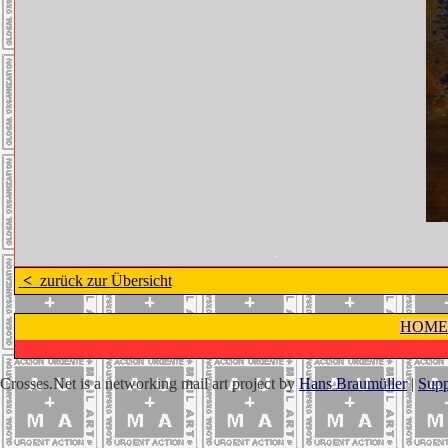
<
zurück zur Übersicht
HOME
Crosses.Net is a networking mail art project by
Hans Braumüller
|
Supp