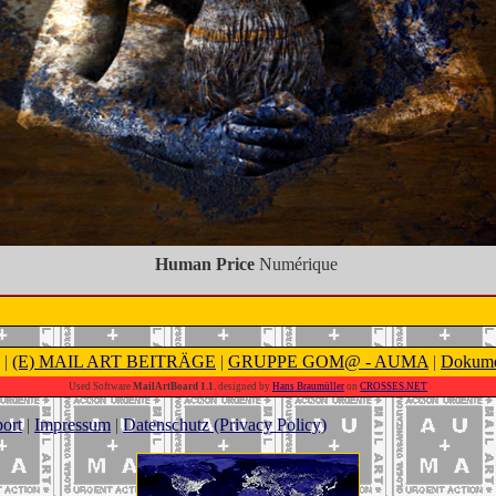
Human Price
Numérique
|
(E) MAIL ART BEITRÄGE
|
GRUPPE GOM@ - AUMA
|
Dokume
Used Software
MailArtBoard 1.1.
designed by
Hans Braumüller
on
CROSSES.NET
ort
|
Impressum
|
Datenschutz (Privacy Policy)