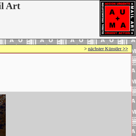
l Art
>
nächster Künstler
>>