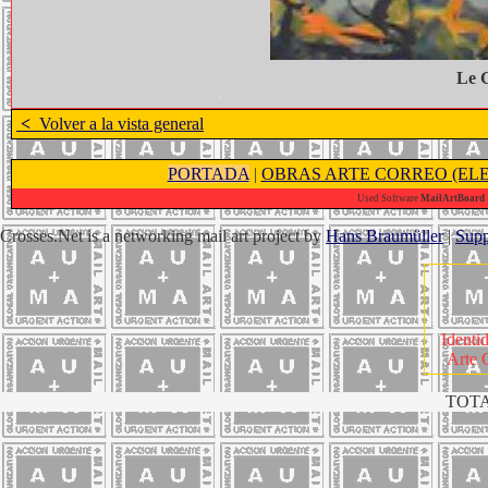
Le 
<
Volver a la vista general
PORTADA
|
OBRAS ARTE CORREO (ELE
Used Software
MailArtBoard 1
Crosses.Net is a networking mail art project by
Hans Braumüller
|
Supp
Identi
Arte 
TOTA