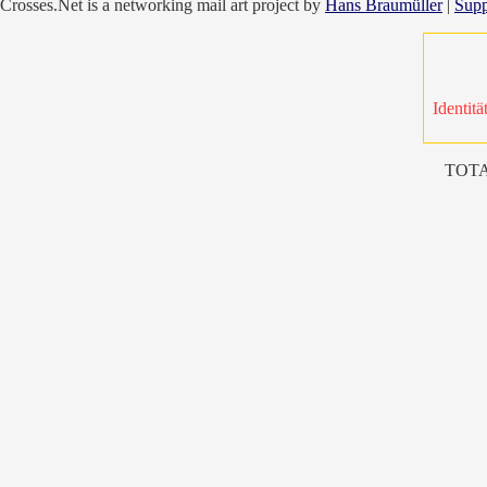
Crosses.Net is a networking mail art project by
Hans Braumüller
|
Supp
Identitä
TOTA