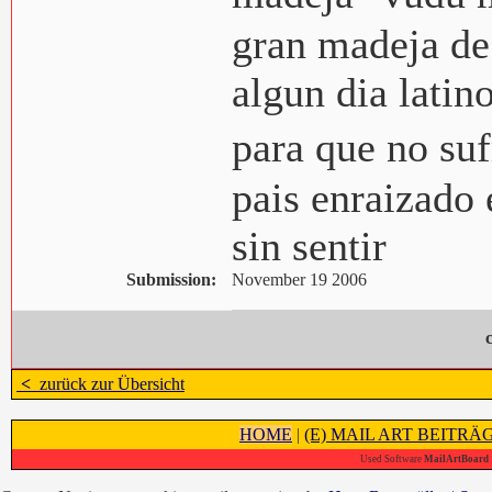
gran madeja de
algun dia latin
para que no su
pais enraizado 
sin sentir
Submission:
November 19 2006
<
zurück zur Übersicht
HOME
|
(E) MAIL ART BEITRÄ
Used Software
MailArtBoard 1