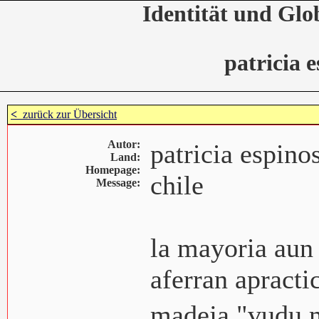
Identität und Glo
patricia e
<
zurück zur Übersicht
Autor:
patricia espinos
Land:
Homepage:
chile
Message:
la mayoria aun 
aferran apracti
madeja "vudu 