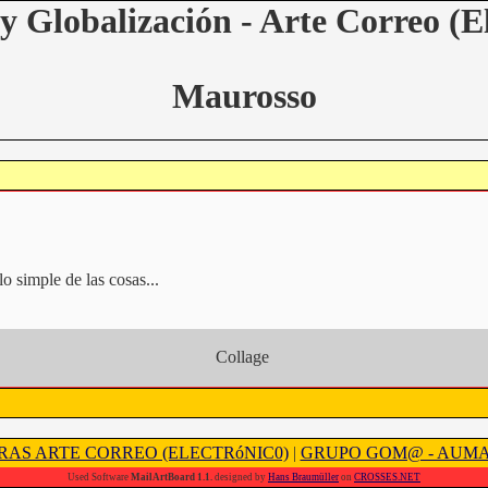
y Globalización - Arte Correo (E
Maurosso
o simple de las cosas...
Collage
RAS ARTE CORREO (ELECTRóNIC0)
|
GRUPO GOM@ - AUM
Used Software
MailArtBoard 1.1.
designed by
Hans Braumüller
on
CROSSES.NET