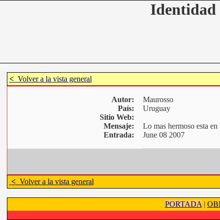
Identidad 
<
Volver a la vista general
Autor:
Maurosso
País:
Uruguay
Sitio Web:
Mensaje:
Lo mas hermoso esta en l
Entrada:
June 08 2007
<
Volver a la vista general
PORTADA
|
OB