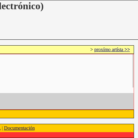
lectrónico)
>
proxímo artísta
>>
A
|
Documentación