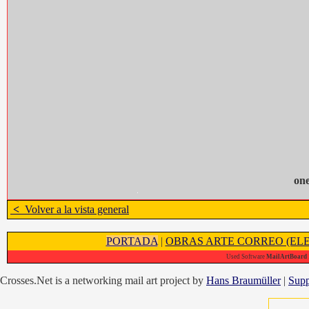
on
<
Volver a la vista general
PORTADA
|
OBRAS ARTE CORREO (ELE
Used Software
MailArtBoard 1
Crosses.Net is a networking mail art project by
Hans Braumüller
|
Supp