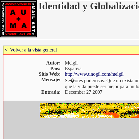
Identidad y Globalizaci
<
Volver a la vista general
Autor:
Melgil
País:
Espanya
Sitio Web:
http://www.tinogil.com/melgil
Mensaje:
Se�ores poderosos: Que no exista un 
que la vida puede ser mejor para mill
Entrada:
December 27 2007