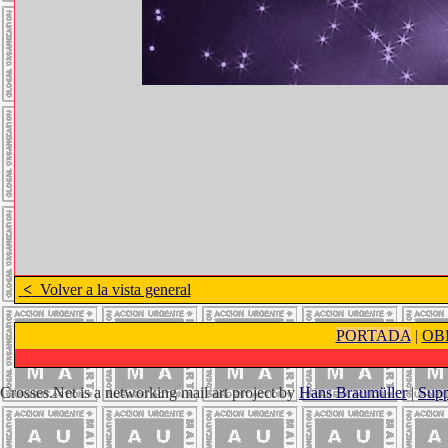
<
Volver a la vista general
PORTADA
|
OB
Crosses.Net is a networking mail art project by
Hans Braumüller
|
Supp