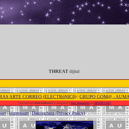
THREAT
dijital
RAS ARTE CORREO (ELECTRóNIC0)
|
GRUPO GOM@ - AUM
Used Software
MailArtBoard 1.1.
designed by
Hans Braumüller
on
CROSSES.NET
ort
|
Impressum
|
Datenschutz (Privacy Policy)