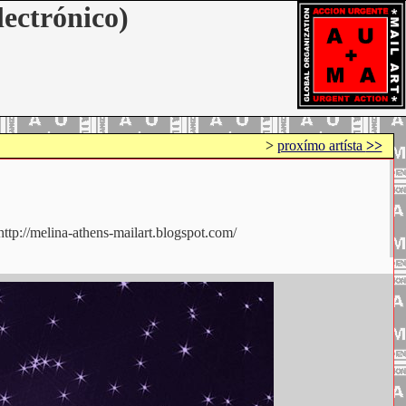
lectrónico)
>
proxímo artísta
>>
tp://melina-athens-mailart.blogspot.com/