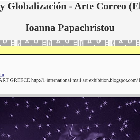
y Globalización - Arte Correo (E
Ioanna Papachristou
chr
T GREECE http://1-international-mail-art-exhibition.blogspot.com/ ht