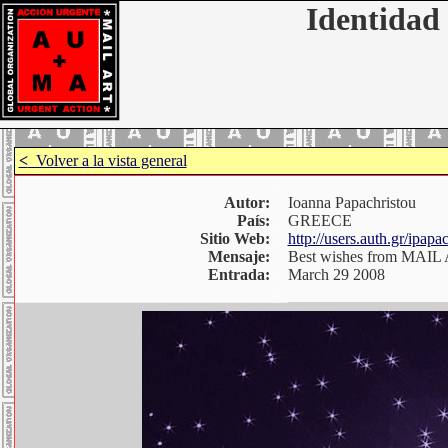
Identidad 
<
Volver a la vista general
Autor:
Ioanna Papachristou
País:
GREECE
Sitio Web:
http://users.auth.gr/ipapa
Mensaje:
Best wishes from MAIL AR
Entrada:
March 29 2008