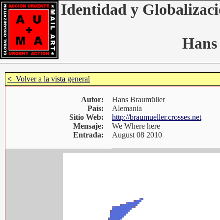
Identidad y Globalizaci
Hans
<
Volver a la vista general
Autor:
Hans Braumüller
País:
Alemania
Sitio Web:
http://braumueller.crosses.net
Mensaje:
We Where here
Entrada:
August 08 2010