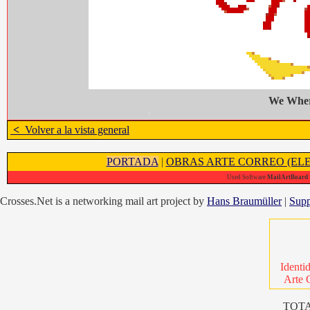
We Wher
<
Volver a la vista general
PORTADA
|
OBRAS ARTE CORREO (ELE
Used Software
MailArtBoard 1
Crosses.Net is a networking mail art project by
Hans Braumüller
|
Supp
Identi
Arte 
TOTA