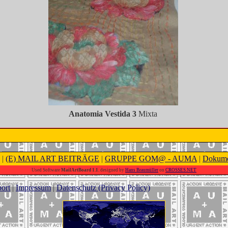
Anatomia Vestida 3
Mixta
|
(E) MAIL ART BEITRÄGE
|
GRUPPE GOM@ - AUMA
|
Dokume
Used Software
MailArtBoard 1.1.
designed by
Hans Braumüller
on
CROSSES.NET
ort
|
Impressum
|
Datenschutz (Privacy Policy)