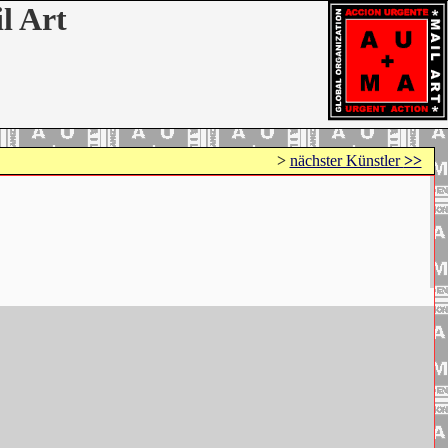
l Art
>
nächster Künstler
>>