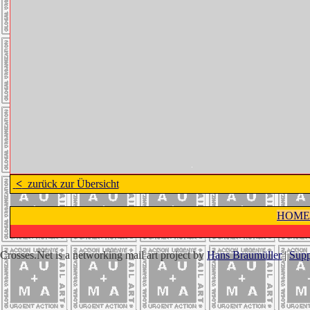
<
zurück zur Übersicht
HOME
Crosses.Net is a networking mail art project by
Hans Braumüller
|
Supp