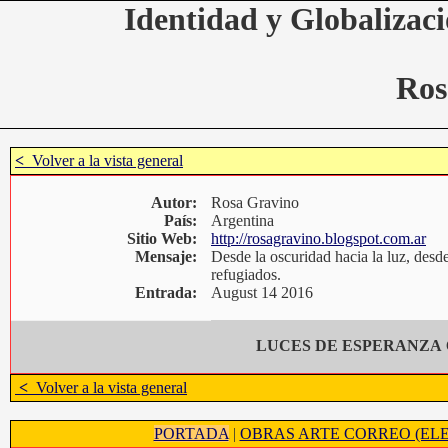
Identidad y Globalizaci
Ros
<
Volver a la vista general
Autor:
Rosa Gravino
País:
Argentina
Sitio Web:
http://rosagravino.blogspot.com.ar
Mensaje:
Desde la oscuridad hacia la luz, desde 
refugiados.
Entrada:
August 14 2016
LUCES DE ESPERANZA
<
Volver a la vista general
PORTADA
|
OBRAS ARTE CORREO (ELE