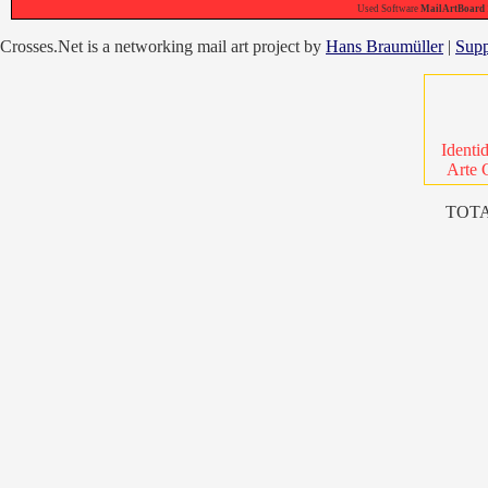
Used Software
MailArtBoard 1
Crosses.Net is a networking mail art project by
Hans Braumüller
|
Supp
Identi
Arte 
TOTA