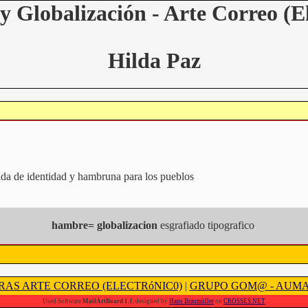
y Globalización - Arte Correo (E
Hilda Paz
ida de identidad y hambruna para los pueblos
hambre= globalizacion
esgrafiado tipografico
RAS ARTE CORREO (ELECTRóNIC0)
|
GRUPO GOM@ - AUM
Used Software
MailArtBoard 1.1.
designed by
Hans Braumüller
on
CROSSES.NET