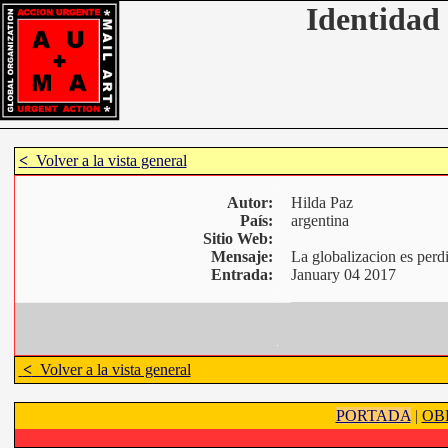
Identidad 
<
Volver a la vista general
Autor:
Hilda Paz
País:
argentina
Sitio Web:
Mensaje:
La globalizacion es perd
Entrada:
January 04 2017
<
Volver a la vista general
PORTADA
|
OB