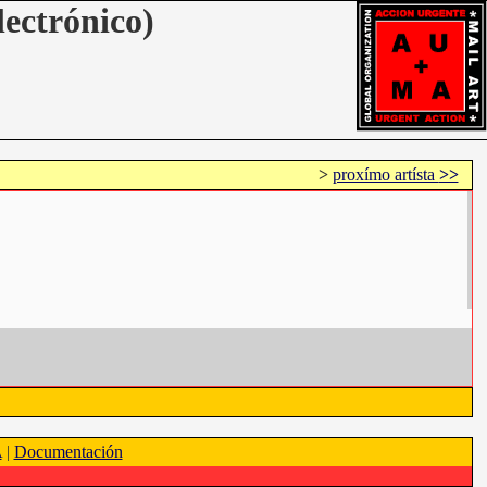
lectrónico)
>
proxímo artísta
>>
A
|
Documentación