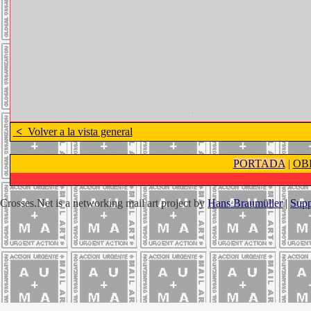
<
Volver a la vista general
PORTADA
|
OB
Crosses.Net is a networking mail art project by
Hans Braumüller
|
Supp