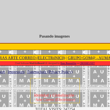
Pasando imagenes
RAS ARTE CORREO (ELECTRóNIC0)
|
GRUPO GOM@ - AUM
Used Software
MailArtBoard 1.1.
designed by
Hans Braumüller
on
CROSSES.NET
ort
|
Impressum
|
Datenschutz (Privacy Policy)
Identidad y Globalización -
Arte Correo (Electrónico)
TOTAL VISITS: 247254