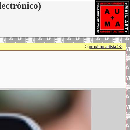
lectrónico)
>
proxímo artísta
>>