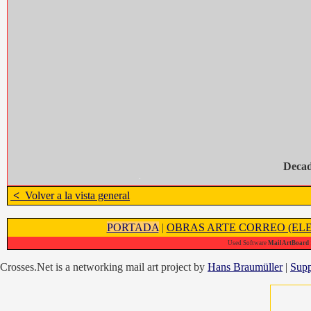
Decad
<
Volver a la vista general
PORTADA
|
OBRAS ARTE CORREO (ELE
Used Software
MailArtBoard 1
Crosses.Net is a networking mail art project by
Hans Braumüller
|
Supp