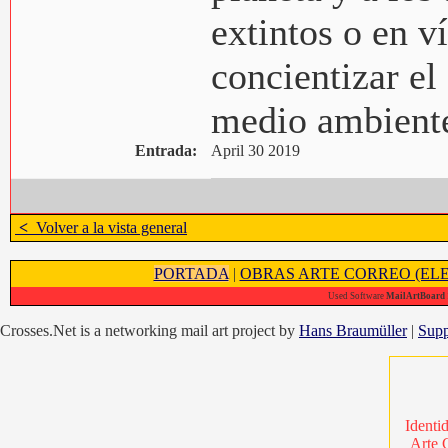
extintos o en ví
concientizar el
medio ambient
Entrada:
April 30 2019
<
Volver a la vista general
PORTADA
|
OBRAS ARTE CORREO (ELE
Used Software
MailArtBoard 1
Crosses.Net is a networking mail art project by
Hans Braumüller
|
Supp
Identi
Arte 