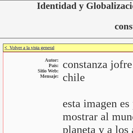
Identidad y Globalizaci
cons
<
Volver a la vista general
Autor:
constanza jofre
País:
Sitio Web:
chile
Mensaje:
esta imagen es
mostrar al mun
planeta y a los