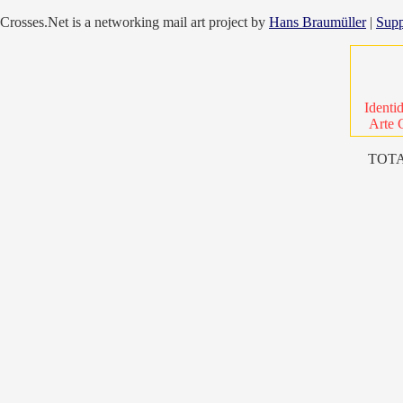
Crosses.Net is a networking mail art project by
Hans Braumüller
|
Supp
Identi
Arte 
TOTA