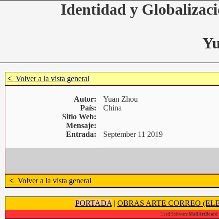
Identidad y Globalizaci
Yu
<
Volver a la vista general
Autor:
Yuan Zhou
País:
China
Sitio Web:
Mensaje:
Entrada:
September 11 2019
<
Volver a la vista general
PORTADA
|
OBRAS ARTE CORREO (ELE
Used Software
MailArtBoard 1