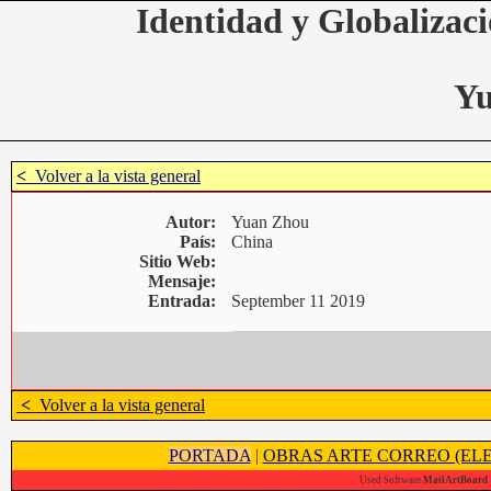
Identidad y Globalizaci
Yu
<
Volver a la vista general
Autor:
Yuan Zhou
País:
China
Sitio Web:
Mensaje:
Entrada:
September 11 2019
<
Volver a la vista general
PORTADA
|
OBRAS ARTE CORREO (ELE
Used Software
MailArtBoard 1