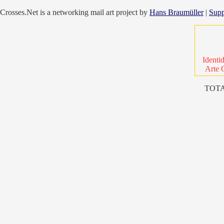
Crosses.Net is a networking mail art project by
Hans Braumüller
|
Supp
Identi
Arte 
TOTA