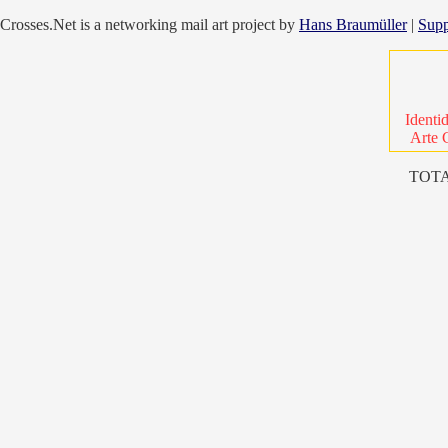
Crosses.Net is a networking mail art project by
Hans Braumüller
|
Supp
Identi
Arte 
TOTA