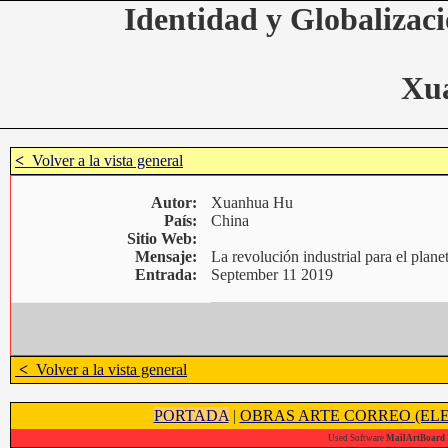
Identidad y Globalizaci
Xu
<
Volver a la vista general
Autor:
Xuanhua Hu
País:
China
Sitio Web:
Mensaje:
La revolución industrial para el plane
Entrada:
September 11 2019
<
Volver a la vista general
PORTADA
|
OBRAS ARTE CORREO (ELE
Used Software
MailArtBoard 1